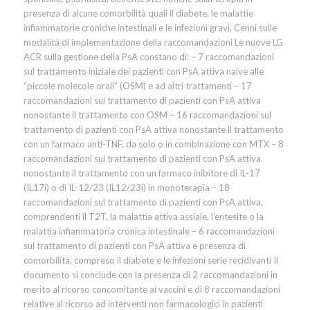
presenza di alcune comorbilità quali il diabete, le malattie
infiammatorie croniche intestinali e le infezioni gravi. Cenni sulle
modalità di implementazione della raccomandazioni Le nuove LG
ACR sulla gestione della PsA constano di: – 7 raccomandazioni
sul trattamento iniziale dei pazienti con PsA attiva naive alle
“piccole molecole orali” (OSM) e ad altri trattamenti – 17
raccomandazioni sul trattamento di pazienti con PsA attiva
nonostante il trattamento con OSM – 16 raccomandazioni sul
trattamento di pazienti con PsA attiva nonostante il trattamento
con un farmaco anti-TNF, da solo o in combinazione con MTX – 8
raccomandazioni sul trattamento di pazienti con PsA attiva
nonostante il trattamento con un farmaco inibitore di IL-17
(IL17i) o di IL-12/23 (IL12/23i) in monoterapia – 18
raccomandazioni sul trattamento di pazienti con PsA attiva,
comprendenti il T2T, la malattia attiva assiale, l’entesite o la
malattia infiammatoria cronica intestinale – 6 raccomandazioni
sul trattamento di pazienti con PsA attiva e presenza di
comorbilità, compreso il diabete e le infezioni serie recidivanti Il
documento si conclude con la presenza di 2 raccomandazioni in
merito al ricorso concomitante ai vaccini e di 8 raccomandazioni
relative al ricorso ad interventi non farmacologici in pazienti