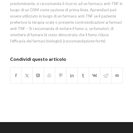
predominante, si raccomanda il ricorso ad un farmaco anti-TNF in
luogo di un OSM come opzione di prima linea. Apremilast può
essere utilizzato in luogo di un farmaco anti-TNF se il paziente
preferisce la terapia orale o presente controindicazioni ai farmaci
anti-TNF – Si raccomanda di evitare il fumo o, se fumatori, di
smettere di fumare (è stato dimostrato che il fumo riduce
l’efficacia dei farmaci biologici) (raccomandazione forte)
Condividi questo articolo