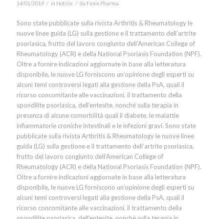
/
/
14/01/2019
in
Notizie
da
Fenix Pharma
Sono state pubblicate sulla rivista Arthritis & Rheumatology le
nuove linee guida (LG) sulla gestione e il trattamento dell’artrite
psoriasica, frutto del lavoro congiunto dell’American College of
Rheumatology (ACR) e della National Psoriasis Foundation (NPF).
Oltre a fornire indicazioni aggiornate in base alla letteratura
disponibile, le nuove LG forniscono un’opinione degli esperti su
alcuni temi controversi legati alla gestione della PsA, quali il
ricorso concomitante alle vaccinazioni, il trattamento della
spondilite psoriasica, dell’entesite, nonché sulla terapia in
presenza di alcune comorbilità quali il diabete, le malattie
infiammatorie croniche intestinali e le infezioni gravi. Sono state
pubblicate sulla rivista Arthritis & Rheumatology le nuove linee
guida (LG) sulla gestione e il trattamento dell’artrite psoriasica,
frutto del lavoro congiunto dell’American College of
Rheumatology (ACR) e della National Psoriasis Foundation (NPF).
Oltre a fornire indicazioni aggiornate in base alla letteratura
disponibile, le nuove LG forniscono un’opinione degli esperti su
alcuni temi controversi legati alla gestione della PsA, quali il
ricorso concomitante alle vaccinazioni, il trattamento della
spondilite psoriasica, dell’entesite, nonché sulla terapia in