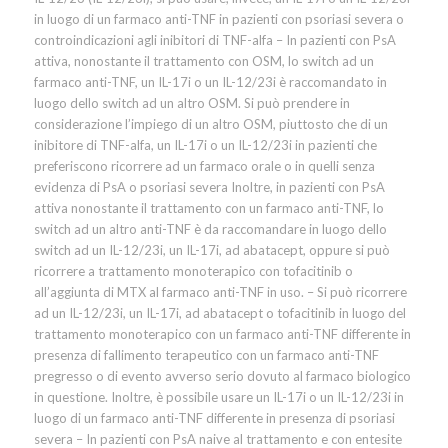
in luogo di un farmaco anti-TNF in pazienti con psoriasi severa o
controindicazioni agli inibitori di TNF-alfa – In pazienti con PsA
attiva, nonostante il trattamento con OSM, lo switch ad un
farmaco anti-TNF, un IL-17i o un IL-12/23i è raccomandato in
luogo dello switch ad un altro OSM. Si può prendere in
considerazione l’impiego di un altro OSM, piuttosto che di un
inibitore di TNF-alfa, un IL-17i o un IL-12/23i in pazienti che
preferiscono ricorrere ad un farmaco orale o in quelli senza
evidenza di PsA o psoriasi severa Inoltre, in pazienti con PsA
attiva nonostante il trattamento con un farmaco anti-TNF, lo
switch ad un altro anti-TNF è da raccomandare in luogo dello
switch ad un IL-12/23i, un IL-17i, ad abatacept, oppure si può
ricorrere a trattamento monoterapico con tofacitinib o
all’aggiunta di MTX al farmaco anti-TNF in uso. – Si può ricorrere
ad un IL-12/23i, un IL-17i, ad abatacept o tofacitinib in luogo del
trattamento monoterapico con un farmaco anti-TNF differente in
presenza di fallimento terapeutico con un farmaco anti-TNF
pregresso o di evento avverso serio dovuto al farmaco biologico
in questione. Inoltre, è possibile usare un IL-17i o un IL-12/23i in
luogo di un farmaco anti-TNF differente in presenza di psoriasi
severa – In pazienti con PsA naive al trattamento e con entesite