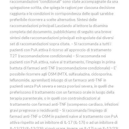
raccomandazioni “condizionali” sono state accompagnate da una
spiegazione scritta, che spiega le ragioni per ciascuna decisione
raggiunta e le condizioni in corrispondenza delle quali sarebbe
preferibile ricorrere a scelte alternative. Sintesi delle
raccomandazioni principali Lasciando al lettore la disamina
completa del documento, pubblichiamo di seguito una breve
sintesi delle raccomandazioni principali estrapolate dai diversi
set di raccomandazioni sopra citate. – Si raccomanda a tutti i
pazienti con PsA attiva il ricorso all’approccio di trattamento
T2T (raccomandazione condizionale) – Si raccomanda nei
pazienti con PsA attiva, naive al trattamento, l’impiego in prima
battuta di farmaci anti-TNF (raccomandazione condizionale) – E’
possibile ricorrere agli OSM (MTX, sulfasalazina, ciclosporina,
leflunomide, apremilast) inluogo di un farmaco anti-TNF in
pazienti senza PsA severa e senza psoriasi severa, in quelli che
preferiscono il trattamento con un farmaco orale in luogo della
terapia parenterale, o in quelli con controindicazioni al
trattamento con farmaci anti-TNF (scompenso cardiaco, infezioni
gravi pregresse o recidivanti) – Si raccomanda l’impiego di
farmaci anti-TNF o OSM in pazienti naive al trattamento con PsA
attiva rispetto ad un inibitore di IL-17 (IL-17i) o ad un inibitore di
IL-12/23 (IL-12/23i); si può usare, invece, un IL-17i o un IL-12/23i