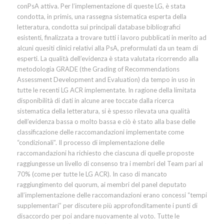
conPsA attiva. Per l’implementazione di queste LG, è stata
condotta, in primis, una rassegna sistematica esperta della
letteratura, condotta sui principali database bibliografici
esistenti, finalizzata a trovare tutti i lavoro pubblicati in merito ad
alcuni quesiti clinici relativi alla PsA, preformulati da un team di
esperti. La qualità dell’evidenza è stata valutata ricorrendo alla
metodologia GRADE (the Grading of Recommendations
Assessment Development and Evaluation) da tempo in uso in
tutte le recenti LG ACR implementate. In ragione della limitata
disponibilità di dati in alcune aree toccate dalla ricerca
sistematica della letteratura, si è spesso rilevata una qualità
dell’evidenza bassa o molto bassa e ciò è stato alla base delle
classificazione delle raccomandazioni implementate come
“condizionali”. Il processo di implementazione delle
raccomandazioni ha richiesto che ciascuna di quelle proposte
raggiungesse un livello di consenso tra i membri del Team pari al
70% (come per tutte le LG ACR). In caso di mancato
raggiungimento del quorum, ai membri del panel deputato
all’implementazione delle raccomandazioni erano concessi “tempi
supplementari” per discutere più approfonditamente i punti di
disaccordo per poi andare nuovamente al voto. Tutte le